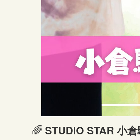
🌈
STUDIO STAR