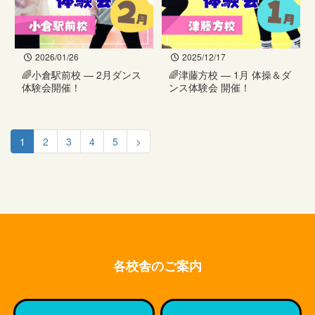
2026/01/26
2025/12/17
🌈小倉駅前校 — 2月ダンス
🌈津藤方校 — 1月 体操＆ダ
体験会開催！
ンス体験会 開催！
1
2
3
4
5
>
各校舎のご案内