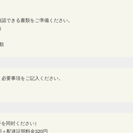
確認できる書類をご準備ください。
）
）
類
、必要事項をご記入ください。
手を同封ください）
円＋配達証明料金320円