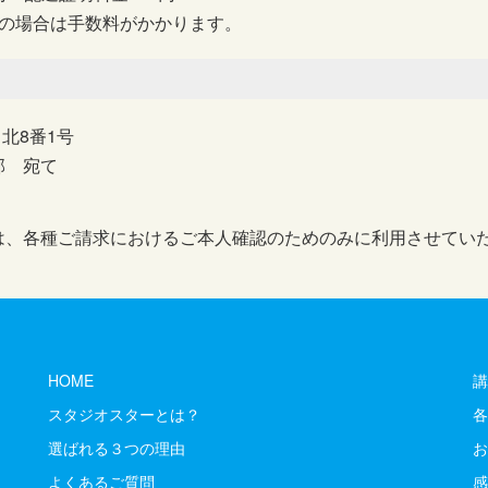
求の場合は手数料がかかります。
目北8番1号
部 宛て
は、各種ご請求におけるご本人確認のためのみに利用させてい
HOME
講
スタジオスターとは？
各
選ばれる３つの理由
お
よくあるご質問
感