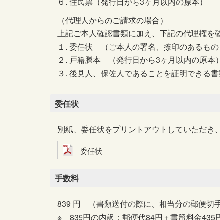
６. 住民票（発行日から3ヶ月以内の原本）
（代理人からのご請求の場合）
上記ご本人確認書類に加え、下記の代理権を
１. 委任状 （ご本人の署名、捺印のあるもの
２. 戸籍謄本 （発行日から3ヶ月以内の原本
３. 後見人、保佐人であることを証明できる書
委任状
別紙、委任状をプリントアウトしていただき
委任状
手数料
839 円 （書類送付の際に、相当分の郵便切
※ 839円の内訳：郵便代84円＋書留料金435