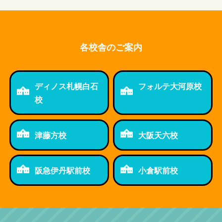
各校舎のご案内
ディノス札幌白石
フォルテ大河原校
校
津藤方校
大阪天六校
阪急伊丹駅前校
小倉駅前校