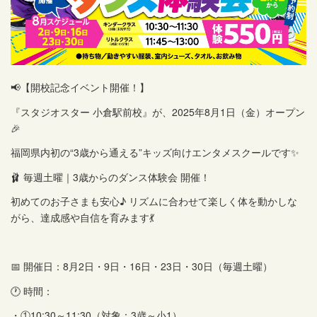
📢【開校記念イベント開催！】
『スタジオスター 小倉駅前校』が、2025年8月1日（金）オープン
🎉
福岡県内初の“3歳から通える”キッズ向けエンタメスクールです✨
🩰 毎週土曜｜3歳からのダンス体験会 開催！
初めてのお子さまも安心♪ リズムに合わせて楽しく体を動かしな
がら、達成感や自信を育みます💃
📅 開催日：8月2日・9日・16日・23日・30日（毎週土曜）
🕐 時間：
・①10:30～11:30（対象：3歳～小1）